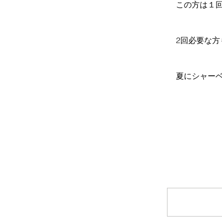
この方は１
2回必要な
夏にシャー
コメント
コメントを