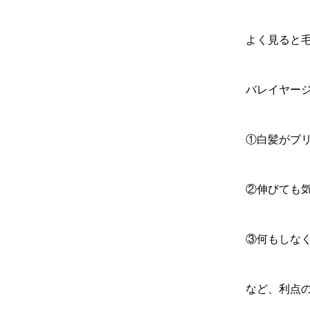
よく見ると
バレイヤー
①白髪がブ
②伸びても
③何もしな
など、利点