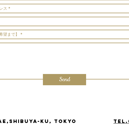
Send
mae,Shibuya-ku, Tokyo
tel.