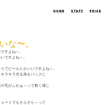
​HOME
​STAFF
​PRICE
いな〜。
いですよね～。
いいですよね～。
たりでビールとかいいですよね～。
らキラキラ光る海をバックに
髪の毛がふわぁ～って動く感じ
ショートでもさらさら～って