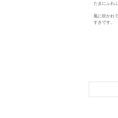
たまにふわ
風に吹かれ
すきです。
コメント
コメントを