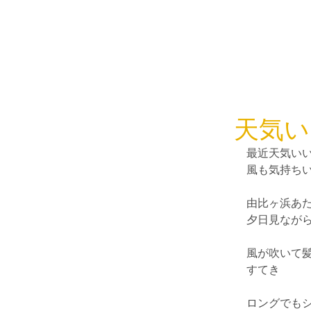
天気い
最近天気い
風も気持ち
由比ヶ浜あ
夕日見なが
風が吹いて
すてき
ロングでも