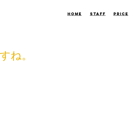
​HOME
​STAFF
​PRICE
すね。