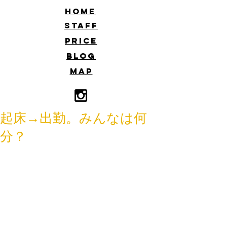
​HOME
​STAFF
​PRICE
​BLOG
​MAP
起床→出勤。みんなは何
分？
こんにちは、杉本です！
早起きすると気持ちにゆとりが出て良
いものですね♪