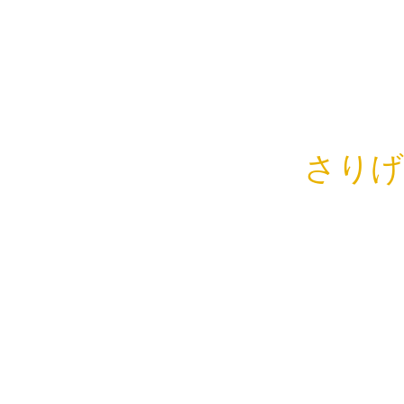
さりげ
こんにちは
お休みあり
思い立って
自然豊かな