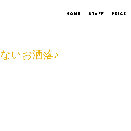
​HOME
​STAFF
​PRICE
ないお洒落♪
、杉本です！
がとうございました！
パラグライダーをしてきたのですが、思わぬ体験が出来ました
風景を、風を感じながら上空から眺める！