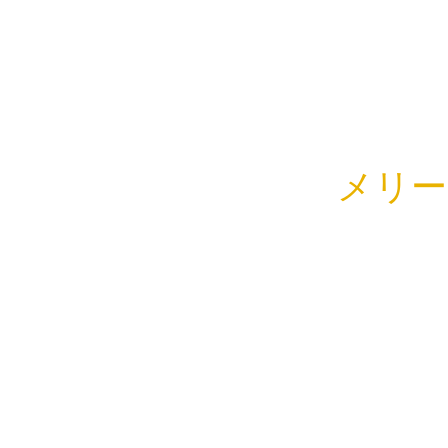
メリー
こんにちは
HARUです
いよいよ年
表参道のイ