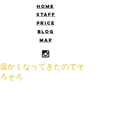
​HOME
​STAFF
​PRICE
​BLOG
​MAP
温かくなってきたのでそ
ろそろ
温かくなってきた今日この頃。そろそ
ろ髪の毛もバッサリカットして軽やか
になってみませんか？髪型を変えると
気分ががらっと変わるので、新しい事
が始まるこの季節についでにお試しく
ださい！おまちしております！