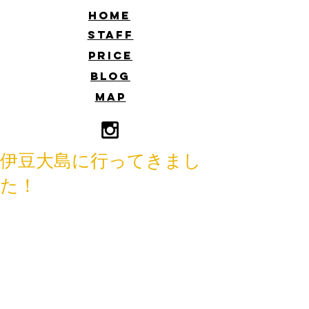
​HOME
​STAFF
​PRICE
​BLOG
​MAP
伊豆大島に行ってきまし
た！
こんにちは！
佐藤です。
先日二連休で伊豆諸島の大島に行って
きました。
初めて行った伊豆諸島！