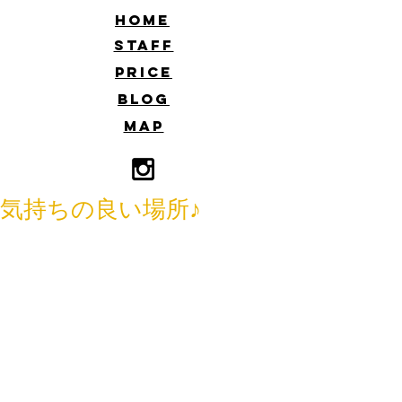
​HOME
​STAFF
​PRICE
​BLOG
​MAP
気持ちの良い場所♪