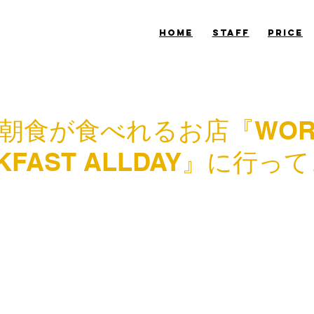
​HOME
​STAFF
​PRICE
朝食が食べれるお店『WOR
KFAST ALLDAY』に行っ
佐藤です。
の近くにある『WOELD BREAKFAST ALLDAY』に行ってきまし
を通して世界を知る！　朝食には歴史や、文化、栄養、生きる
ヒントがいっぱい詰まっています。