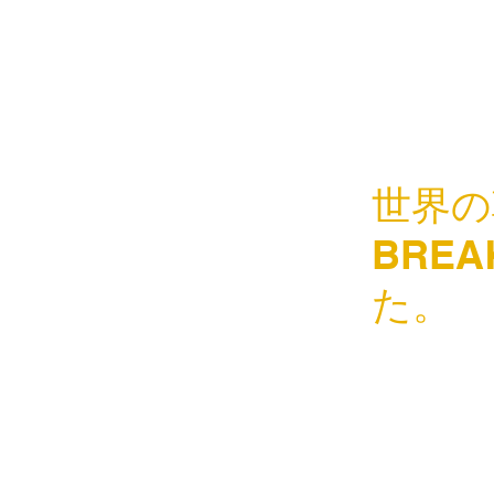
世界の
BREA
た。
こんにちは♪
先日soell
【朝ごはん
してくれる