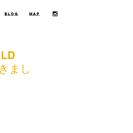
​BLOG
​MAP
LD
てきまし
た。
ことを楽しく