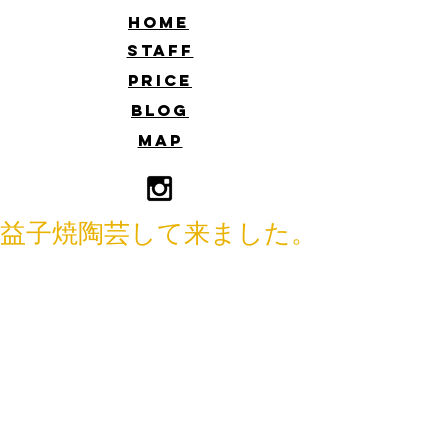
​HOME
​STAFF
​PRICE
​BLOG
​MAP
益子焼陶芸して来ました。
こんにちはスタイリストの佐藤です。
先日久しぶりに実家に帰りました。
私の実家は宇都宮です。
餃子の街。
最近はジャズの街、カクテルの街とも
呼ばれているそうです。
（浸透してますか？笑）