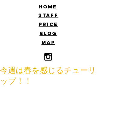
​HOME
​STAFF
​PRICE
​BLOG
​MAP
今週は春を感じるチューリ
ップ！！
こんにちは！
佐藤です☆
節分も終えて暦の上では春！！！
しかし、とても寒いです。
毎週ぐらいの雪予報にビクビクしてお