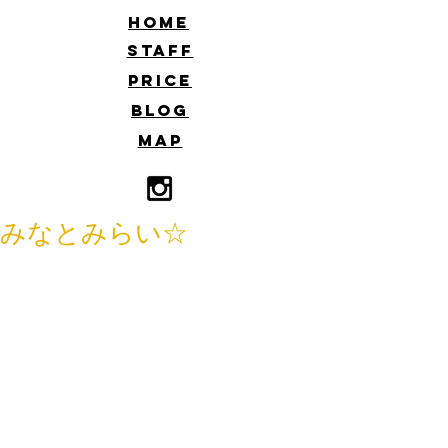
​HOME
​STAFF
​PRICE
​BLOG
​MAP
みなとみらい☆
こんにちはー。
飯泉です。
お休みにみなとみらいに久々に行って
きましたー。
僕自身川崎市出身なので横浜は近いの