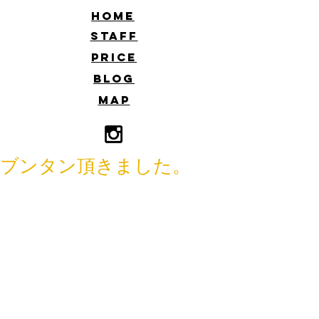
​HOME
​STAFF
​PRICE
​BLOG
​MAP
ブンタン頂きました。
こんにちは！
佐藤です。
お客様からブンタン頂きました。
みなさんブンタンてご存知ですか？
正式には土佐文旦と言うそうです。
高知県産の美味しいフルーツ！