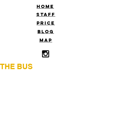
​HOME
​STAFF
​PRICE
​BLOG
​MAP
THE BUS
THE BUS@pictorico
今回は鶴巻育子さんの写真展に行って
きました。南国好きでハワイをこよな
く愛してる方らしく今回はローカルバ
スの中からハワイの風景を切り撮った
作品が多数ありました。写真から伝わ
るハワイの陽射しや人々のリラックス
した笑顔がこっちまでハワイに行った