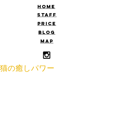
​HOME
​STAFF
​PRICE
​BLOG
​MAP
猫の癒しパワー
　こんにちは！佐藤です。
実家に帰ったら猫ちゃんが、家族に加
わってました。
まだ子猫です！
本当に甘えん坊で、可愛くてとろけま
した。