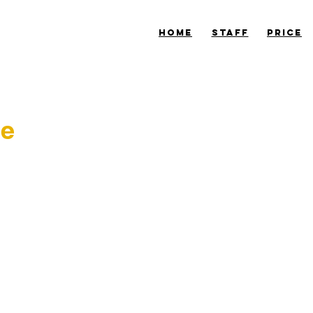
​HOME
​STAFF
​PRICE
he
ー！
からお店に出勤するときに
がオープンしていて凄い人混みでした！