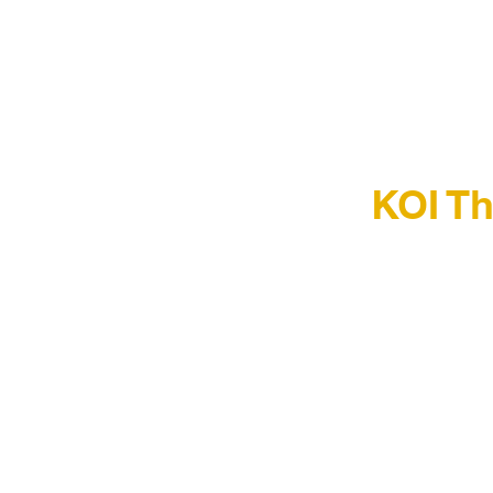
KOI T
こんにちは
飯泉です！
今日原宿駅
新しいお店