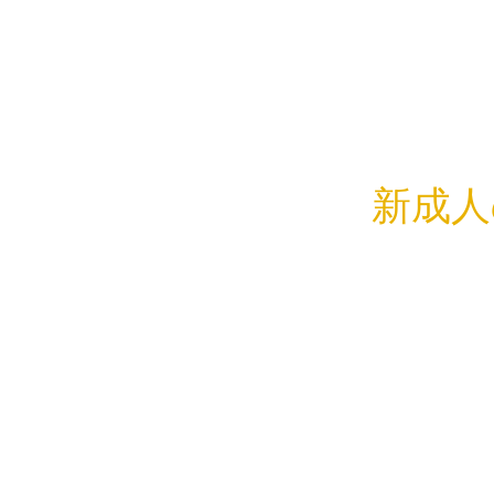
新成人
今日は成人
お着物姿を
女性のお着
凛としてい
毎年成人式
今日は晴天
先週末は東