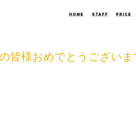
​HOME
​STAFF
​PRICE
の皆様おめでとうございま
式ですね☆
見かけて、ほっこり。
物姿はとても素敵ですね。
て、見ているこちらも気が引き締まる！
は雪が降っている気がしますが、
！！素晴らしい。
京でもちらっと雪が降りましたね☆