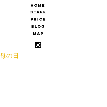
​HOME
​STAFF
​PRICE
​BLOG
​MAP
母の日
こんにちは
HARUです☆
明日は母の日ですね♪