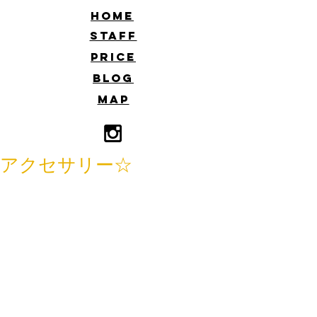
​HOME
​STAFF
​PRICE
​BLOG
​MAP
アクセサリー☆
こんにちはー。
飯泉です。
またまたmashuさんが新作を置いてい
ってくれました！