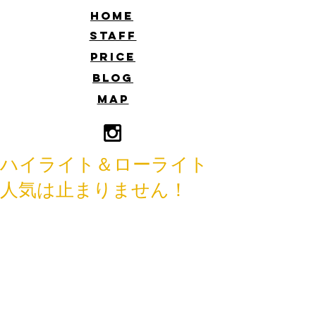
​HOME
​STAFF
​PRICE
​BLOG
​MAP
ハイライト＆ローライト
人気は止まりません！
こんにちは！
佐藤です。
最近人気の、ハイライトヘア！
全体のカラーより、トーンアップした
カラーを入れるのがハイライトです
が、