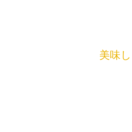
美味し
こんにちは
この間伺っ
『DANDELI
店内も素敵