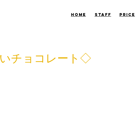
​HOME
​STAFF
​PRICE
いチョコレート◇
杉本です！
た蔵前で見つけた素敵なチョコレート屋さん
ON CHOCOLATE』。
でイートイン出来る美味しいチョコレートのお店◇