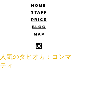
​HOME
​STAFF
​PRICE
​BLOG
​MAP
人気のタピオカ：コンマ
ティ
こんにちは☆
佐藤です。
soellの近所に、今大流行のタピオカの
お店ができました。
２０１８年にできたティースタンド！