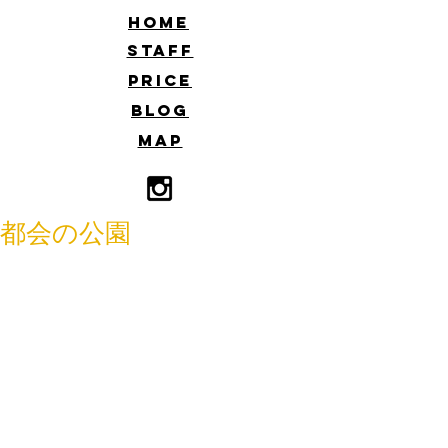
​HOME
​STAFF
​PRICE
​BLOG
​MAP
都会の公園
こんにちは
HARUです☆
新宿になんともビックな公園があるの
をご存知でしょうか？