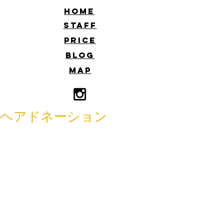
​HOME
​STAFF
​PRICE
​BLOG
​MAP
ヘアドネーション
こんにちは！
佐藤です。
最近メジャーになりつつあるヘアドネ
ーション。
３１センチ以上の切った髪を寄付をす
ると、