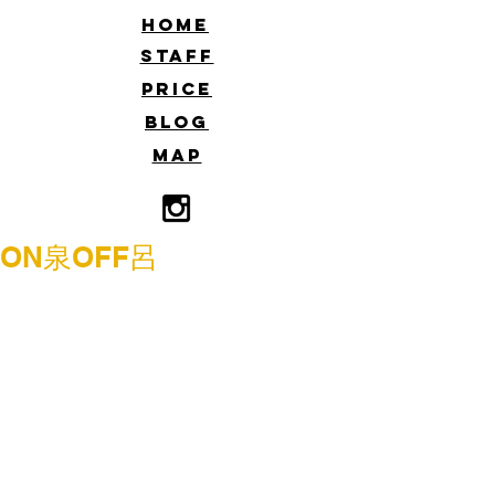
​HOME
​STAFF
​PRICE
​BLOG
​MAP
ON泉OFF呂
こんにちは
HARUです☆
お正月に海へ行った時に、じゃぶじゃ
ぶしたい。。