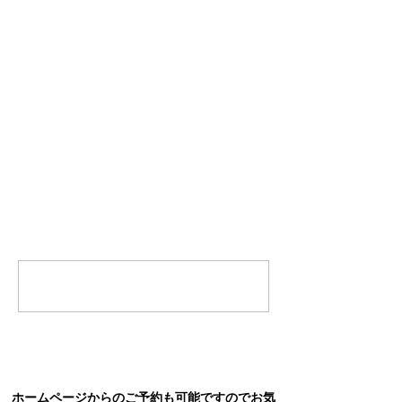
早く元の生活が送れるように願うばか
りです。
コメント
コメントを追加…
ホームページからのご予約も可能ですのでお気