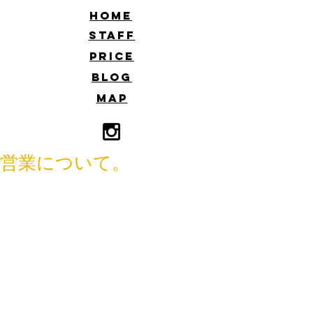
​HOME
​STAFF
​PRICE
​BLOG
​MAP
営業について。
いつもご利用いただきまして有難うご
ざいます。
現在営業はしていますが、予約の数を
かなり絞って営業をさせていただいて
います。