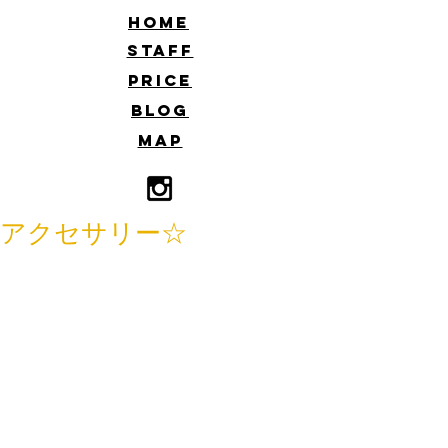
​HOME
​STAFF
​PRICE
​BLOG
​MAP
アクセサリー☆
こんにちはー
イイズミです
いつも手作りアクセサリーを置いてく
れている