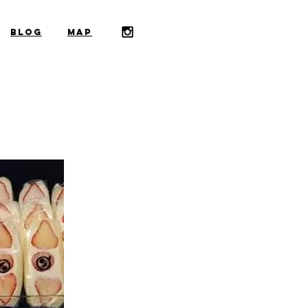
​BLOG
​MAP