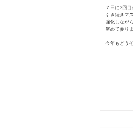
７日に2回
引き続きマ
強化しなが
努めて参り
今年もどう
コメント
コメントを