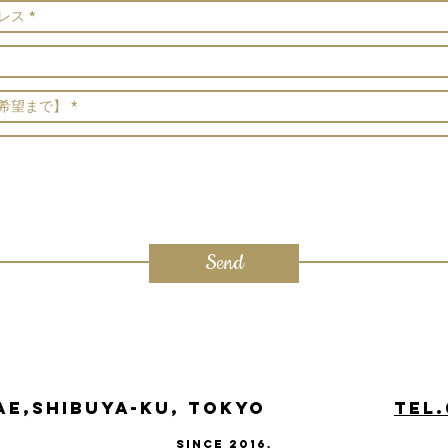
Send
mae,Shibuya-ku, Tokyo
tel.
SINCE 2016.