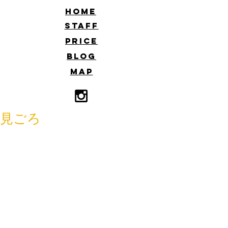
​HOME
​STAFF
​PRICE
​BLOG
​MAP
見ごろ
っ