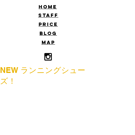
​HOME
​STAFF
​PRICE
​BLOG
​MAP
NEW ランニングシュー
ズ！