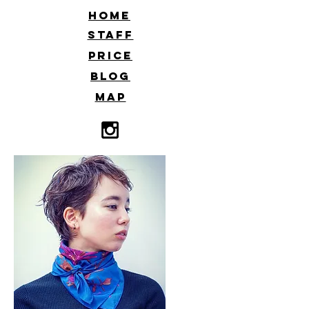
​HOME
​STAFF
​PRICE
​BLOG
​MAP